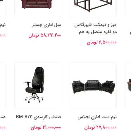
میز و نیمکت فایبرگلاس
مبل اداری چستر
نیم
دو نفره متصل به هم
58,291,200 تومان
6,000
6,500,000 تومان
نیم ست اداری اجلاس
صندلی کارمندی BM-B22
صندل
27,800,000 تومان
19,000,000 تومان
0,000