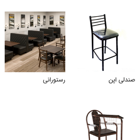
صندلی اپن
رستورانی