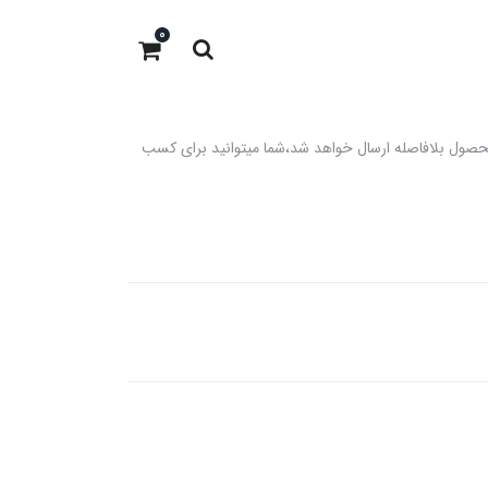
0
 باشد،در صورت موجود بودن در انبار محصول بلافاصله ارسال خواهد شد،شما میتوانید برای کسب