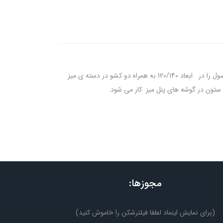
این میز مدیریت در دو رنگ کلیاف و ونگه در طولهای 160/180/200 سانتیمتر به همراه ال ارائه میشود،شما می توانید میز کارمندی ست این محصول را در ابعاد 120/140 به همراه دو کشو در دسته ی میز
مجوزها:
(برای نمایش اینماد لطفا فیلترشکن را خاموش کنید)