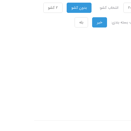
2
انتخاب کشو:
بدون کشو
2 کشو
 بسته بندی:
خیر
بله