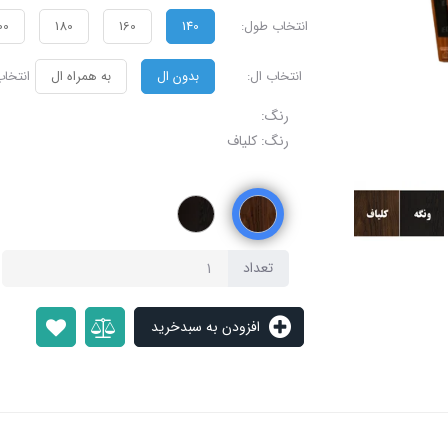
انتخاب طول:
140
160
180
00
انتخاب ال:
بدون ال
به همراه ال
انتخاب
رنگ:
رنگ: کلیاف
تعداد
افزودن به سبدخرید