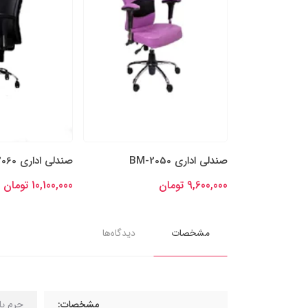
صندلی مدیریت BM-3060
صندلی اداری BM-2060
24,000,000 تومان
10,100,000 تومان
مشخصات
دیدگاه‌ها
مشخصات:
چرم پ