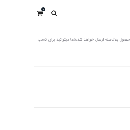
0
 باشد،در صورت موجود بودن در انبار محصول بلافاصله ارسال خواهد شد،شما میتوانید برای کسب