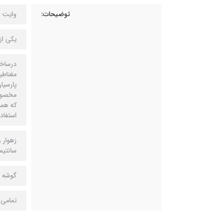
توضیحات:
وايت ب
يكى از
درساخت
مغناطي
مخصوص 
كه همي
استفاده
زهوار 
سانتيم
گوشه ه
تمامى 