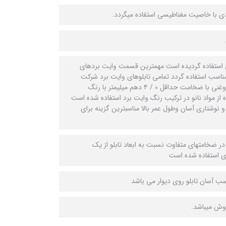
دى با خاصيت مغناطيسى استفاده ميگردد.
ى استفاده گرديده است مهمترين قسمت وايت بردهاى
ناسب استفاده گردد تمامى تابلوهاى وايت برد شركت
پارسيان برد مغناطيسى ميباشد در ساخت وايت بردهاى شركت پارسيان برد از ورق فولاد روغنى با ضخامت حداقل ٠ / ٤ دهم ميليمتر با رنگ
ز مواد نانو در تركيب رنگ وايت برد استفاده شده است
نوشتارى آسان وطول عمر بالا مناسبترين گزينه براى
در ضخامتهاى متفاوت نسبت به ابعاد تابلو از يک
ادى استفاده شده است
 آسان تابلو روى ديوار می باشد
وش ميباشد.