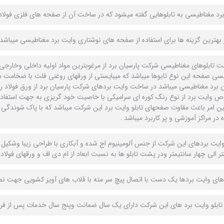
رد مغناطيسى به تابلوهايى گفته ميشود كه در ساخت آن از صفحه هاى فلزى فولا
 بهترين گزينه ها براى استفاده از صفحه هاى نوشتارى وايت برد مغناطيسى ميباشد.
 تابلوهاى مغناطيسى شركت پارسيان برد از مرغوبترين مواد اوليه داخلى وخارج
سى صفحه اين نوع تابوها ميباشد كه ميبايستى از ورقهاى روغنى فلت با ضخامت م
وايت برد از نوع رنگ كوره اى سراميكى با خاصيت خود گريزى به جهت استفاده ا
ن امر باعث مقاوت صفحهاى تابلو وايت برد اين شركت ميباشد که با پاک شوندگى و 
 در مراكز آموزشى و پر كاربرد ميباشد .
وايت بردهاى اين شركت از جنس آلومينيوم اج شده و آبكارى با طراحى زيبا وشكيل 
تر الى چهار سانتيمتر ودر پشت تابلو ها به نسبت ابعاد از ام دى اف و ورقهاى فول
اى وایت بردها يک دست با اتصال پيچ سر مته با قلاب هاى آويز كشويى جهت نصب
تابلو وايت برد هاى اين شركت داراى يک سال ضمانت وپنج سال خدمات پس از فر